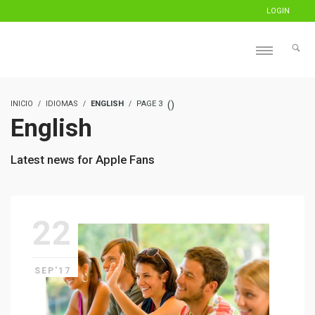
LOGIN
INICIO
IDIOMAS
ENGLISH
PAGE 3
(
)
English
Latest news for Apple Fans
22
SEP'17