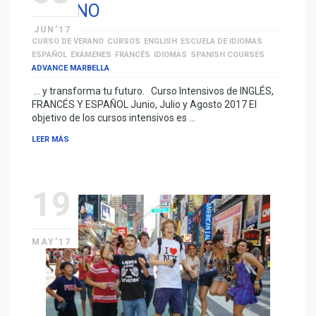
VERANO
JUN'17
CURSO DE VERANO
CURSOS
ENGLISH
ESCUELA DE IDIOMAS
ESPAÑOL
EXÁMENES
FRANCÉS
IDIOMAS
SPANISH COURSES
ADVANCE MARBELLA
… y transforma tu futuro. Curso Intensivos de INGLÉS,
FRANCÉS Y ESPAÑOL Junio, Julio y Agosto 2017 El
objetivo de los cursos intensivos es …
LEER MÁS
19
MAY'17